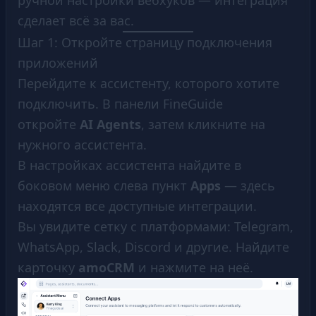
ручной настройки вебхуков — интеграция
сделает всё за вас.
Шаг 1: Откройте страницу подключения
приложений
Перейдите к ассистенту, которого хотите
подключить. В панели FineGuide
откройте
AI Agents
, затем кликните на
нужного ассистента.
В настройках ассистента найдите в
боковом меню слева пункт
Apps
— здесь
находятся все доступные интеграции.
Вы увидите сетку с платформами: Telegram,
WhatsApp, Slack, Discord и другие. Найдите
карточку
amoCRM
и нажмите на неё.