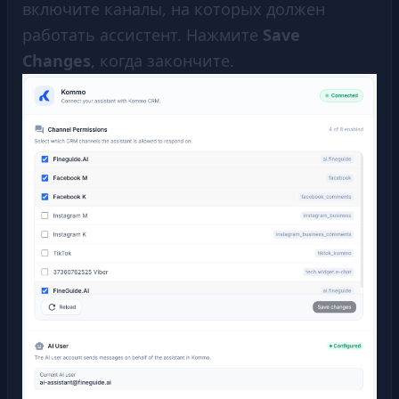
включите каналы, на которых должен
работать ассистент. Нажмите
Save
Changes
, когда закончите.