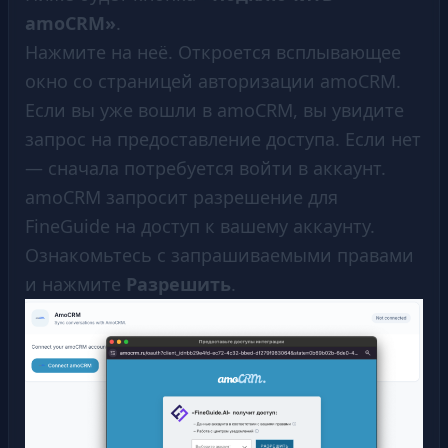
amoCRM»
.
Нажмите на неё. Откроется всплывающее
окно со страницей авторизации amoCRM.
Если вы уже вошли в amoCRM, вы увидите
запрос на предоставление доступа. Если нет
— сначала потребуется войти в аккаунт.
amoCRM запросит разрешение для
FineGuide на доступ к вашему аккаунту.
Ознакомьтесь с запрашиваемыми правами
и нажмите
Разрешить
.