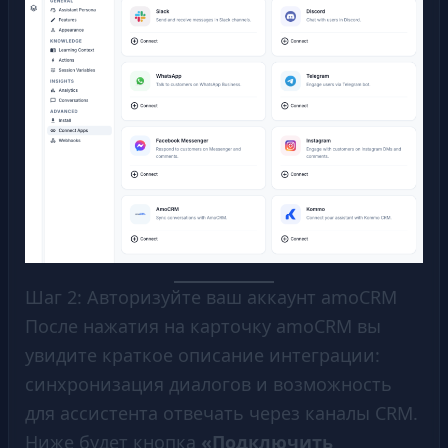
Шаг 2: Авторизуйте ваш аккаунт amoCRM
После нажатия на карточку amoCRM вы
увидите краткое описание интеграции:
синхронизация диалогов и возможность
для ассистента отвечать через каналы CRM.
Ниже будет кнопка
«Подключить