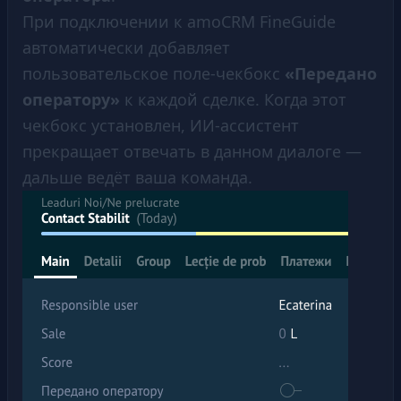
При подключении к amoCRM FineGuide
автоматически добавляет
пользовательское поле-чекбокс
«Передано
оператору»
к каждой сделке. Когда этот
чекбокс установлен, ИИ-ассистент
прекращает отвечать в данном диалоге —
дальше ведёт ваша команда.