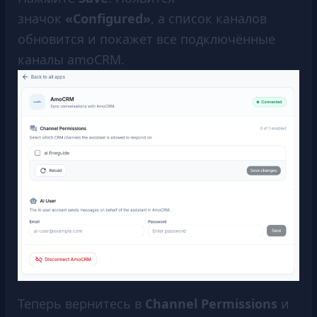
значок
«Configured»
, а список каналов
обновится и покажет все подключённые
каналы amoCRM.
Теперь вернитесь в
Channel Permissions
и