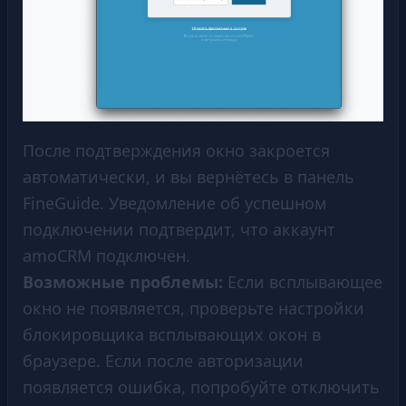
После подтверждения окно закроется
автоматически, и вы вернётесь в панель
FineGuide. Уведомление об успешном
подключении подтвердит, что аккаунт
amoCRM подключён.
Возможные проблемы:
Если всплывающее
окно не появляется, проверьте настройки
блокировщика всплывающих окон в
браузере. Если после авторизации
появляется ошибка, попробуйте отключить