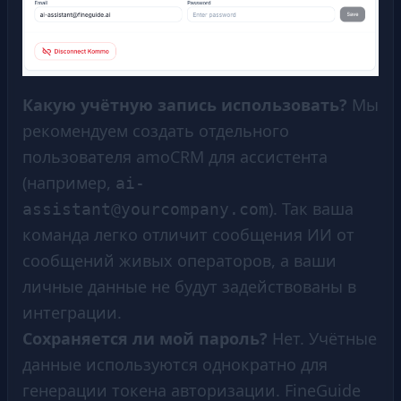
Какую учётную запись использовать?
Мы
рекомендуем создать отдельного
пользователя amoCRM для ассистента
(например,
ai-
). Так ваша
assistant@yourcompany.com
команда легко отличит сообщения ИИ от
сообщений живых операторов, а ваши
личные данные не будут задействованы в
интеграции.
Сохраняется ли мой пароль?
Нет. Учётные
данные используются однократно для
генерации токена авторизации. FineGuide