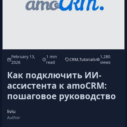
February 13,
1 min
1,280
CRM
,
Tutorials
2026
read
views
Как подключить ИИ-
ассистента к amoCRM:
пошаговое руководство
liviu
Author